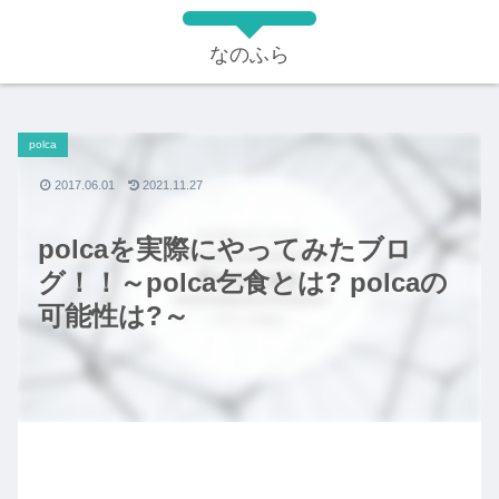
なのふら
polca
2017.06.01
2021.11.27
polcaを実際にやってみたブロ
グ！！～polca乞食とは? polcaの
可能性は?～