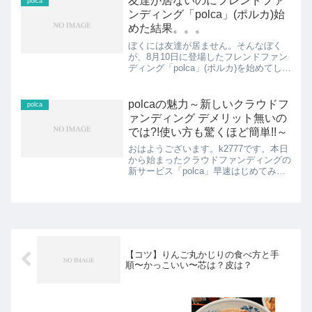
友達が居ないのにフレンドファ
polca
ンディング「polca」(ポルカ)始
めた結果。。。
ぼくには友達が居ません。そんなぼく
が、8月10日に登場したフレンドファン
ディング「polca」(ポルカ)を始めてしま
いました。始めて3日たった今、polcaの
始め方から、思うことまで書いて行きた
いと思います。見出し1.フレンドファン
polcaの魅力～新しいクラウドフ
polca
ディング...
ァンディング デメリット無いの
では?!使い方も驚くほど簡単!!～
おはようございます。k2777です。本日
から始まったクラウドファンディングの
新サービス「polca」早速はじめてみま
した。このブログでは、polcaの魅力と
使い方をお伝えします。見出し1.新クラ
ウドファンディング「polca」とは?
2.po...
【コツ】りんご丸かじりの食べ方と手
順〜かっこいい〜芯は？皮は？