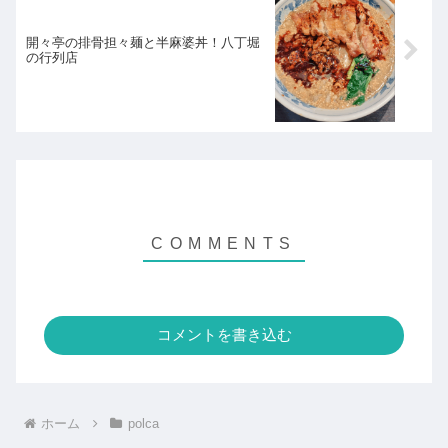
開々亭の排骨担々麺と半麻婆丼！八丁堀
の行列店
コメントを書き込む
ホーム
polca