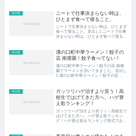
ニートで仕事決まらない時は、
未分類
ひとまず食べて寝ること。
ニートで仕事決まらない時は、ひとまず
食べて寝ること。見出し1.ニートで仕事
決まらない時は、ひとまず食べて寝るこ
と。2.ニートで仕事決まらない時でも、
人としてはベストな状態に3.ニートで仕
事決まらない場面も人生の1つの側面ス
溝の口町中華ラーメン！餃子の
未分類
ポンサーリンク /...
店 南甫園！餃子食べてない！
溝の口町中華ラーメン！餃子の店 南甫
園でラーメンを頂いてきました。見出し
1.溝の口町中華ラーメン！餃子の店 南
甫園2.溝の口餃子の店 南甫園はまさし
く町中華スポンサーリンク // 1.溝の口
町中華ラーメン！餃子の店 南甫園🍀ラ
ガッツリハゲ治すより笑う！高
未分類
ーメンも食べた...
校生ではげてきた方へ、ハゲ替
え歌ランキング！
ガッツリハゲ治すより笑うッ！高校生で
はげてきた方へ。ハゲ替え歌ランキン
グ！ハゲ替え歌をランキング形式でお届
けしますね。治す前に、まずは笑いまし
ょ。クスッと笑える替え歌ばかりを集め
ましたよー。 見出し0.高校生ではげて