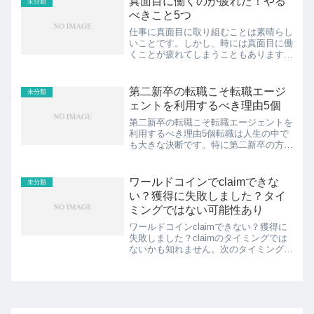
真面目に働くのが疲れた！やる
未分類
きた方へ、一先ず笑って1...
べきこと5つ
仕事に真面目に取り組むことは素晴らし
いことです。しかし、時には真面目に働
くことが疲れてしまうこともありますよ
ね。毎日同じようなルーティンに追わ
れ、将来の不安を抱えながら働くこと
は、心身ともに消耗してしまうこともあ
第二新卒の転職こそ転職エージ
未分類
ります。しかし、その状態から...
ェントを利用するべき理由5個
第二新卒の転職こそ転職エージェントを
利用するべき理由5個転職は人生の中で
も大きな決断です。特に第二新卒の方々
にとっては、転職の経験がないために不
安を感じることも多いでしょう。現在の
仕事を続けていくべきなのか、新たなチ
ワールドコインでclaimできな
未分類
ャレンジをするべきなのか...
い？獲得に失敗しました？タイ
ミングではない可能性あり
ワールドコインclaimできない？獲得に
失敗しました？claimのタイミングでは
ないかも知れません。次のタイミングま
で、待ちましょ。ぼくはワールドコイン
アプリをダウンロードして、電話番号認
証を行い、その後すぐにclaimできまし
た。「獲得に...