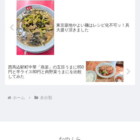
東京築地やよい麺はレシピ化不可ッ！具
大盛り頂きました
西馬込駅町中華「燕楽」の五目うまに850
円と半ライス80円と肉野菜うまにを比較
してみた
ホーム
未分類
なのふら