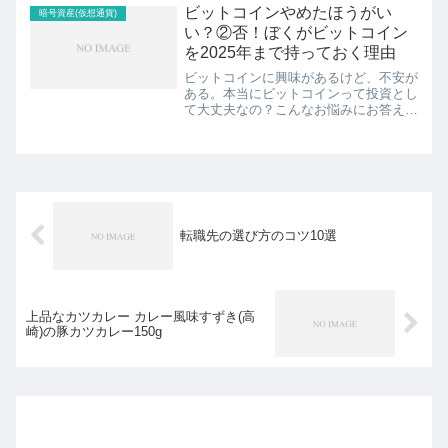
ビットコインやめたほうがい
暗号資産(仮想通貨)
い？②否！ぼくがビットコイン
を2025年まで持っておく理由
ビットコインに興味があるけど、不安が
ある。本当にビットコインって投資とし
て大丈夫なの？こんなお悩みにお答えし
ます。ビットコインやめたほうがいい？
否！結論、ビットコインは今のタイミン
グで買って2024年は持ち続ける。現
在、2023年10月23...
転職先の選び方のコツ10選
上品なカツカレー カレー風味すずき(高
崎)の豚カツカレー150g