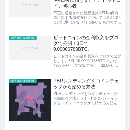
キ4日後に届きました。ビットコ
イン初心者
不正に送金された仮想通貨NEMの保有
者に対する補償方針について 2018.1.27
この記事はかなり前に書いたものです。
最新の情報は公式サイトでご確認くださ
い。コインチェックの本人確認ハガキ4
日後に届きました。ビットコイン初心者
ビットコインの金利収入をブロ
暗号資産(仮想通貨)
6月6日の夜に...
グで公開！3日で
0.00000783BTC。
ビットコインの金利収入をブログで公開
します。3日で0.00000783BTCでした。
420万円として換算すると 32.8円。
「ゲームをプレイして稼ぐ」「歩いて稼
ぐ」を経て「何もしないで稼ぐ」を実現
したのでした。このブログを読むと、ビ
PBRレンディングをコインチェ
暗号資産(仮想通貨)
ットコイ...
ックから始める方法
PBRレンディングをコインチェックか
ら始める方法ぉッ！！PBRレンディン
グをコインチェックから始める方法をお
伝えします。コインチェック口座開設か
ら丁寧に解説していますので、全くの初
心者の方でも始めやすい内容になってい
ますよ。ぼくは実際にコイ...