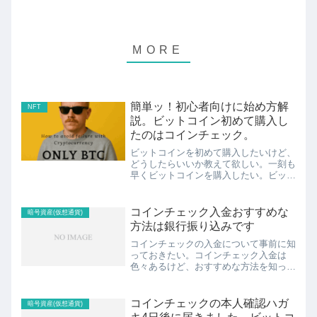
簡単ッ！初心者向けに始め方解
NFT
説。ビットコイン初めて購入し
たのはコインチェック。
ビットコインを初めて購入したいけど、
どうしたらいいか教えて欲しい。一刻も
早くビットコインを購入したい。ビット
コイン初めて購入する時の注意点が知り
たい。ビットコイン購入したことがある
経験者から意見が聞きたい。こんなご要
コインチェック入金おすすめな
暗号資産(仮想通貨)
望にお答えします。ビット...
方法は銀行振り込みです
コインチェックの入金について事前に知
っておきたい。コインチェック入金は
色々あるけど、おすすめな方法を知って
おきたい。こんなご要望にお答えしま
す。結論、コインチェック入金でお勧め
な方法は銀行振り込みです。実際、ぼく
コインチェックの本人確認ハガ
暗号資産(仮想通貨)
はコインチェックのヘビーユー...