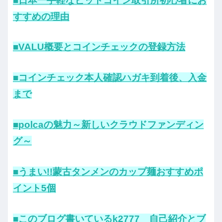
■日本一手軽なビットコイン取引所初心者にお
すすめの理由
■VALU概要とコインチェックの登録方法
■コインチェック本人確認ハガキ到着後、入金
まで
■polcaの魅力～新しいクラウドファンディン
グ～
■うまい!!蒙古タンメンのカップ麺おすすめポ
イント5個
■このブログ書いているk2777 自己紹介とブ