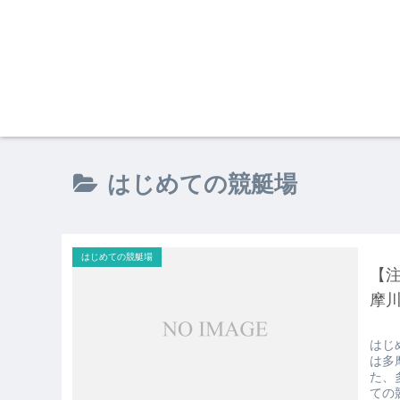
はじめての競艇場
はじめての競艇場
【注
摩
はじ
は多
た、
ての