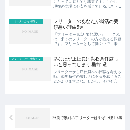
にとっては魅力的な職業です。しかし、
現在の立場に不安を感じているホストも
少なくありません。将来にわたって安定
した収入や生活を維持することが重要で
す。本記事では、「昼職やりながらホス
フリーターのあなたが就活の要
フリーターから就職で正社員
ト」の選択に関する考え方...
領悪い理由5選
「フリーター 就活 要領悪い」――これ
は、多くのフリーターの方が抱える課題
です。フリーターとして働く中で、未来
に不安を抱えることは自然なことです。
しかし、その不安をポジティブな行動に
変えるチャンスが実はそこにはあるので
あなたが正社員は勤務条件厳し
フリーターから就職で正社員
す。この記事では、フリ...
いと思ってしまう理由5選
フリーターから正社員への転職を考える
時、勤務条件の厳しさに不安を感じるこ
とがありますよね。しかし、その不安を
乗り越える方法やポイントをご紹介しま
す。現状に不満を抱えるあなたに、前向
きな気持ちを持ち、成功への第一歩を踏
み出すヒントをお届けしま...
26歳で無能のフリーターはやばい理由5選