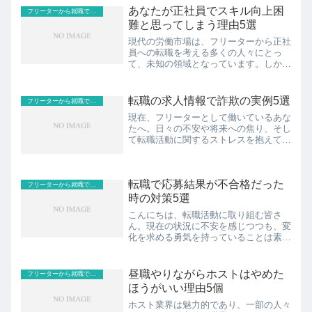
あなたが正社員でスキル向上困
フリーターから就職で正社員
難と思ってしまう理由5選
現代の労働市場は、フリーターから正社
員への転職を考える多くの人々にとっ
て、未知の領域となっています。しか
し、新たなステップに進むことは決して
容易なことではありません。あなたの不
安や困難に直面しながらも、その道を歩
転職の求人情報で詐欺の実例5選
フリーターから就職で正社員
み続けることは、自己成長と満...
現在、フリーターとして働いているあな
たへ。日々の不安や将来への焦り、そし
て転職活動に関するストレスを抱えてい
ることを理解します。しかし、ここで大
切なのは、その不安を前向きな行動に変
えることです。この記事では、転職にお
転職で応募結果が不合格だった
ける求人情報の詐欺に関す...
フリーターから就職で正社員
時の対策5選
こんにちは、転職活動に取り組む皆さ
ん。現在の状況に不安を感じつつも、変
化を求める勇気を持っていることは素晴
らしいことです。転職活動がうまくいか
ない時こそ、新たなアプローチやスキル
の磨き方を考えるチャンスなのです。こ
昼職やりながらホストはやめた
フリーターから就職で正社員
の記事では、「転職 応募 ...
ほうがいい理由5個
ホスト業界は魅力的であり、一部の人々