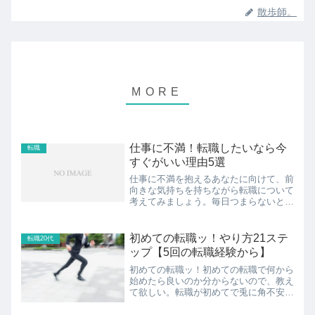
散歩師。
仕事に不満！転職したいなら今
転職
すぐがいい理由5選
仕事に不満を抱えるあなたに向けて、前
向きな気持ちを持ちながら転職について
考えてみましょう。毎日つまらないと感
じる仕事、興味のない業務、将来に対す
る不安―これらの気持ちを持っている
方々に、転職が新しい挑戦の扉を開く素
初めての転職ッ！やり方21ステ
転職20代
晴らしい手段であることをお...
ップ【5回の転職経験から】
初めての転職ッ！初めての転職で何から
始めたら良いのか分からないので、教え
て欲しい。転職が初めてで兎に角不安
だ。転職経験者の転職成功の秘訣が知り
たい。こんなご要望にお答えします。転