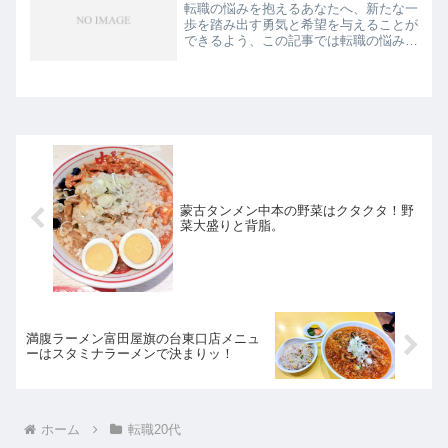
転職の悩みを抱えるあなたへ、新たな一
歩を踏み出す勇気と希望を与えることが
できるよう、この記事では転職の悩みに
ついて深く掘り下げていきます。現在、
会社員として働いているけれども不満が
あり、転職を早急に考えているあなたに
ぴったりの情報をお届けし...
蒙古タンメン中本の野菜はクタクタ！野
菜大盛りと背脂。
満腹ラーメン富田屋旗の台東口店メニュ
ーはスタミナラーメンで決まりッ！
ホーム
転職20代