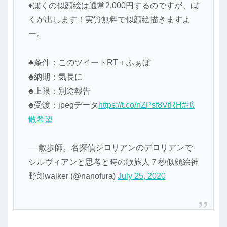
♦ぼくの似顔絵は通常2,000円するのですが、ぼ
くが出します！実質無料で似顔絵描きますよ
ー。
♣条件：このツイートRT＋ふぁぼ
♣納期：気長に
♣上限：別途報告
♣受渡：jpegデータ
https://t.co/nZPsf8VtRH
#拡
散希望️
— 散歩師。名探偵ジロリアンのデロリアンで
シルヴィアンと思考と時の歌旅人７秒似顔絵神
野郎walker (@nanofura)
July 25, 2020