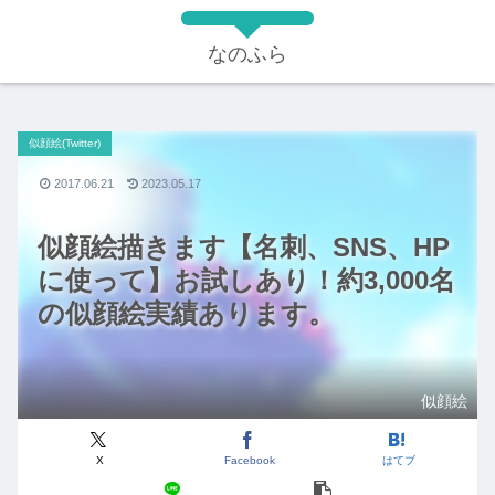
なのふら
似顔絵(Twitter)
2017.06.21
2023.05.17
似顔絵描きます【名刺、SNS、HP
に使って】お試しあり！約3,000名
の似顔絵実績あります。
似顔絵
X
Facebook
はてブ