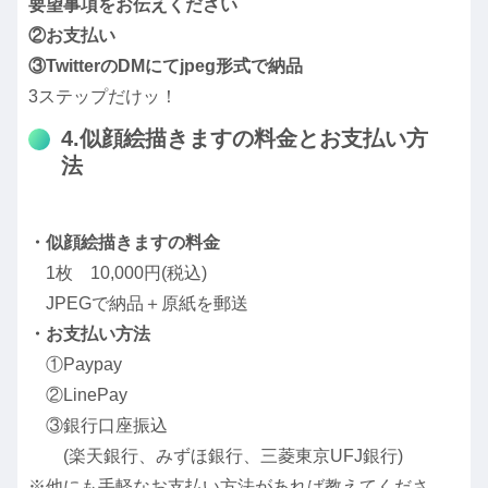
要望事項をお伝えください
②お支払い
③TwitterのDMにてjpeg形式で納品
3ステップだけッ！
4.似顔絵描きますの料金とお支払い方
法
・似顔絵描きますの料金
1枚 10,000円(税込)
JPEGで納品＋原紙を郵送
・お支払い方法
①Paypay
②LinePay
③銀行口座振込
(楽天銀行、みずほ銀行、三菱東京UFJ銀行)
※他にも手軽なお支払い方法があれば教えてくださ