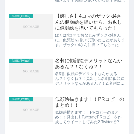
描きます！実際に描いている様子を動画
で2.似顔絵描きます！企画のサンプル、
ポートフォリオスポンサーリンク
(adsbygoogle = window.adsbygoo...
【嬉しさ】4コマのザックkt4さ
似顔絵(Twitter)
んの似顔絵を描いたら、お返し
に似顔絵を描いてもらった！
ぼくは4コマでおなじみザックkt4さん
に、似顔絵を描いて頂いたことがありま
す。ザックkt4さんに描いてもらった
ッ！🍀似顔絵を描いてもらいました。♦
ザックkt4さん(@migikatasagari2)ありが
とうございます！！♣ザックさんの4
名刺に似顔絵デメリットなんか
似顔絵(Twitter)
コ...
あるん？！なくね？！
名刺に似顔絵デメリットなんかある
ん？！なくね？！見出し1.名刺に似顔絵
デメリットなんかあるん？！2.名刺に似
顔絵はメリットだらけですよッ！！スポ
ンサーリンク (adsbygoogle =
window.adsbygoogle || [])....
似顔絵描きます！！PRコピーの
似顔絵(Twitter)
まとめ！！
似顔絵描きます！！PRコピーのまと
め！！見出し1.TwitterでPRコピーを作
成してツイートしてみた2.TwitterでPR
コピーをツイートして学んだことスポン
サーリンク (adsbygoogle =