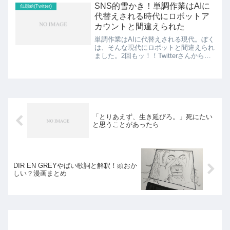
window.adsbygoogle...
SNS的雪かき！単調作業はAIに
似顔絵(Twitter)
代替えされる時代にロボットア
カウントと間違えられた
単調作業はAIに代替えされる現代。ぼく
は、そんな現代にロボットと間違えられ
ました。2回もッ！！Twitterさんから不
正ロボットアカウントと間違えられたん
です。村上春樹さんの「ダンスダンスダ
ンス」という作品の中で、コピーライタ
ーは「文化的雪...
「とりあえず、生き延びろ。」死にたい
と思うことがあったら
DIR EN GREYやばい歌詞と解釈！頭おか
しい？漫画まとめ