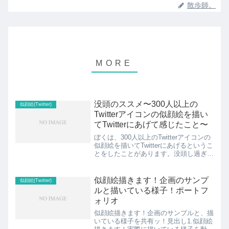
散歩師。
没頭のススメ〜300人以上の
似顔絵(Twitter)
Twitterアイコンの似顔絵を描い
てTwitterにあげて感じたこと〜
ぼくは、300人以上のTwitterアイコンの
似顔絵を描いてTwitterにあげるというこ
とをしたことがあります。没頭し過ぎま
した。でも、没頭したからこそ楽しかっ
たですし、発見もありました。まだやっ
てる途中なんですけど、ぼくは忘れっぽ
似顔絵描きます！企画のサンプ
似顔絵(Twitter)
いので...
ルと描いている様子！ポートフ
ォリオ
似顔絵描きます！企画のサンプルと、描
いている様子を共有ッ！見出し1.似顔絵