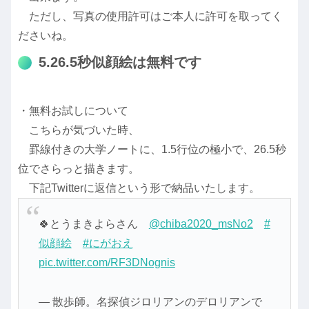
ただし、写真の使用許可はご本人に許可を取ってく
ださいね。
5.26.5秒似顔絵は無料です
・無料お試しについて
こちらが気づいた時、
罫線付きの大学ノートに、1.5行位の極小で、26.5秒
位でさらっと描きます。
下記Twitterに返信という形で納品いたします。
🍀とうまきよらさん
@chiba2020_msNo2
#
似顔絵
#にがおえ
pic.twitter.com/RF3DNognis
— 散歩師。名探偵ジロリアンのデロリアンで