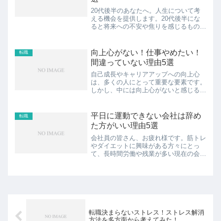
20代後半のあなたへ。人生について考
える機会を提供します。20代後半にな
ると将来への不安や焦りを感じるもので
す。現在の仕事に満足していないという
場合も多いのではないでしょうか。しか
し、心配する必要はありません。人生は
向上心がない！仕事やめたい！
転職
まだ終わっていませんし、...
間違っていない理由5選
自己成長やキャリアアップへの向上心
は、多くの人にとって重要な要素です。
しかし、中には向上心がないと感じる人
もいます。特に、自分の会社の上司や役
職が付いた先輩を見ていると、大変そう
なイメージが強く、自分はそうなりたく
平日に運動できない会社は辞め
転職
ないと思ってしまうこともあ...
た方がいい理由5選
会社員の皆さん、お疲れ様です。筋トレ
やダイエットに興味がある方々にとっ
て、長時間労働や残業が多い現在の会社
で運動をするのはなかなか難しいですよ
ね。時間とエネルギーの制約により、健
康的な生活を送ることができないと感じ
ている方も多いことでしょう...
転職決まらないストレス！ストレス解消
方法を多方面から考えてみた！