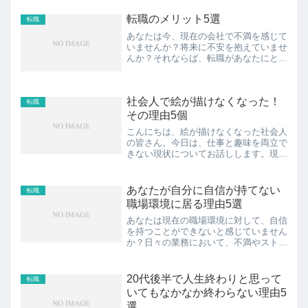
転職のメリット5選
転職
あなたは今、現在の会社で不満を感じて
いませんか？将来に不安を抱えていませ
んか？それならば、転職があなたにとっ
て新たな可能性を切り開く手段かもしれ
ません。転職には多くのメリットがあ
り、新たな挑戦をすることで充実感や成
社会人で絵が描けなくなった！
長を得ることができます。本...
転職
その理由5個
こんにちは、絵が描けなくなった社会人
の皆さん。今日は、仕事と趣味を両立で
きない現状についてお話しします。現代
の社会では、忙しい毎日の中で自分の時
間や創造性を失いがちですよね。でも、
あきらめる必要はありません。この記事
あなたが自分に自信が持てない
転職
では、社会人で絵が描けな...
職場環境に居る理由5選
あなたは現在の職場環境に対して、自信
を持つことができないと感じていません
か？日々の業務において、不満やストレ
スを感じることが多く、将来に対する不
安を抱えているかもしれません。しか
し、そんな状況でもあなたには新たな可
20代後半で人生終わりと思って
転職
能性が広がっています。この...
いてもなかなか終わらない理由5
選