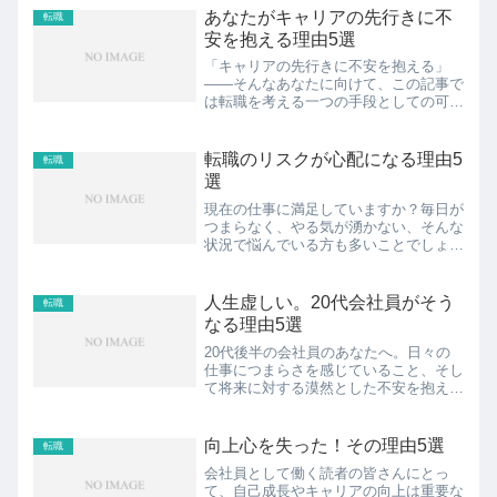
ているのであれば、ぜひ参考にしてみて
あなたがキャリアの先行きに不
転職
ください。ぼくも実際に楽...
安を抱える理由5選
「キャリアの先行きに不安を抱える」
――そんなあなたに向けて、この記事で
は転職を考える一つの手段としての可能
性についてお伝えします。毎日の仕事が
つまらなく感じる、やりがいを見出せな
い、将来の姿やキャリアに不安を抱えて
転職のリスクが心配になる理由5
転職
いる――そんな悩みを抱える...
選
現在の仕事に満足していますか？毎日が
つまらなく、やる気が湧かない、そんな
状況で悩んでいる方も多いことでしょ
う。自分の人生を輝かせるためには、新
しい環境で挑戦することも大切な選択肢
です。この記事では、「転職のリスクが
人生虚しい。20代会社員がそう
転職
心配」という気持ちを持って...
なる理由5選
20代後半の会社員のあなたへ。日々の
仕事につまらさを感じていること、そし
て将来に対する漠然とした不安を抱えて
いること、きっと経験しているのではな
いでしょうか。この記事では、そんな人
生の虚しさを感じる20代会社員のあな
向上心を失った！その理由5選
転職
たに向けて、不安を解消し...
会社員として働く読者の皆さんにとっ
て、自己成長やキャリアの向上は重要な