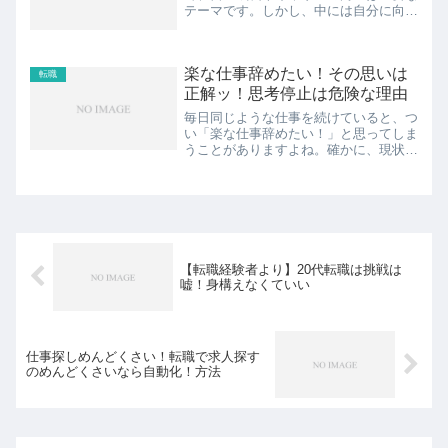
テーマです。しかし、中には自分に向上
心が欠けていると感じる人もいるかもし
れません。本記事では、「向上心を失っ
た」と感じる理由やその克服方法につい
楽な仕事辞めたい！その思いは
て考えていきます。自分自身...
転職
正解ッ！思考停止は危険な理由
毎日同じような仕事を続けていると、つ
い「楽な仕事辞めたい！」と思ってしま
うことがありますよね。確かに、現状を
変えるために新たな挑戦をすることは素
晴らしいことです。この記事では、なぜ
楽な仕事を辞めるべきなのか、そしてそ
う考えた時にぜひ取り組ん...
【転職経験者より】20代転職は挑戦は
嘘！身構えなくていい
仕事探しめんどくさい！転職で求人探す
のめんどくさいなら自動化！方法