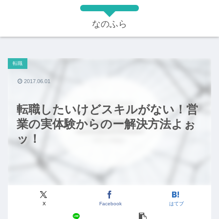
なのふら
転職
2017.06.01
転職したいけどスキルがない！営
業の実体験からのー解決方法よぉ
ッ！
X
Facebook
はてブ