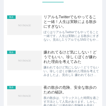
リアルもTwitterでもやってるこ
散歩
と一緒！人生は実験による散歩
にすぎない。
ぼくはリアルもTwitterでもやってること
一緒です。人生は実験による散歩にすぎ
ない。見出し1.リアルでもSNSでもやっ
てること一緒でした。2.限られたごく一
部の人たちの役にはたってる散歩3.生き
延びていることへの感謝4.体は縛られて
嫌われてるけど気にしない！ど
散歩
いても...
うでもいい。珍しくぼくが嫌わ
れた理由を考えてみた
嫌われてるけど気にしない！どうでもい
い。珍しくぼくが嫌われた理由を考えて
みましたよ。見出し1. 嫌われてるけど
気にしない！どうでもいい。2.珍しくぼ
くが嫌われた理由を考えてみたスポンサ
ーリンク (adsbygoogle = window.a...
夜の散歩の危険、安全な散歩の
散歩
ための秘訣。
夜の散歩は、リラックスした時間を過ご
す方法として人気があります。しかし、
夜の散歩には潜在的な危険性も存在しま