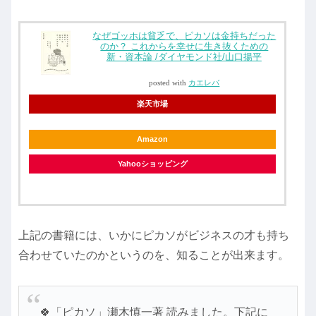
なぜゴッホは貧乏で、ピカソは金持ちだった
のか？ これからを幸せに生き抜くための
新・資本論 /ダイヤモンド社/山口揚平
posted with
カエレバ
楽天市場
Amazon
Yahooショッピング
上記の書籍には、いかにピカソがビジネスの才も持ち
合わせていたのかというのを、知ることが出来ます。
🍀「ピカソ」瀬木慎一著 読みました。下記に