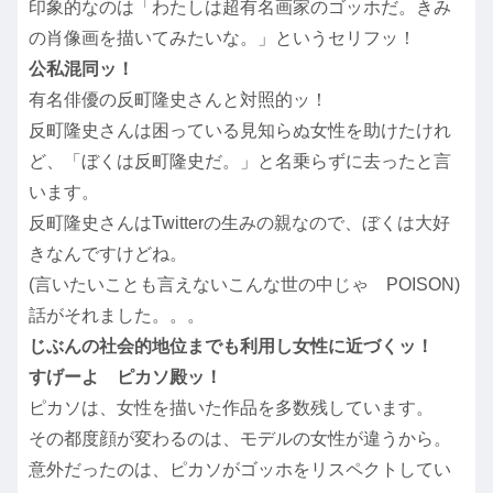
印象的なのは「わたしは超有名画家のゴッホだ。きみ
の肖像画を描いてみたいな。」というセリフッ！
公私混同ッ！
有名俳優の反町隆史さんと対照的ッ！
反町隆史さんは困っている見知らぬ女性を助けたけれ
ど、「ぼくは反町隆史だ。」と名乗らずに去ったと言
います。
反町隆史さんはTwitterの生みの親なので、ぼくは大好
きなんですけどね。
(言いたいことも言えないこんな世の中じゃ POISON)
話がそれました。。。
じぶんの社会的地位までも利用し女性に近づくッ！
すげーよ ピカソ殿ッ！
ピカソは、女性を描いた作品を多数残しています。
その都度顔が変わるのは、モデルの女性が違うから。
意外だったのは、ピカソがゴッホをリスペクトしてい