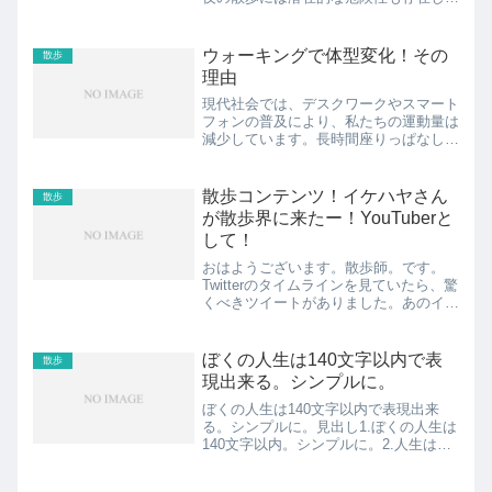
す。この記事では、「夜の散歩に潜む危
険」について探求し、安全に夜の散歩を
楽しむための秘訣をご紹介します。見出
ウォーキングで体型変化！その
散歩
し1.夜の散歩に潜む危険...
理由
現代社会では、デスクワークやスマート
フォンの普及により、私たちの運動量は
減少しています。長時間座りっぱなしの
生活や運動不足は、私たちの健康や体型
に悪影響を及ぼす可能性があります。特
に最近、多くの人が自分自身の運動不足
散歩コンテンツ！イケハヤさん
散歩
を感じているのではないで...
が散歩界に来たー！YouTuberと
して！
おはようございます。散歩師。です。
Twitterのタイムラインを見ていたら、驚
くべきツイートがありました。あのイケ
ハヤさんが、散歩コンテンツ作ってるら
しーです。共有しますね。見出し1.イケ
ハヤさんが散歩コンテンツ！！2.競合で
ぼくの人生は140文字以内で表
散歩
はない！散歩を...
現出来る。シンプルに。
ぼくの人生は140文字以内で表現出来
る。シンプルに。見出し1.ぼくの人生は
140文字以内。シンプルに。2.人生は実
験、散歩、感謝。3.本気で散歩を楽しん
でいる！！スポンサーリンク