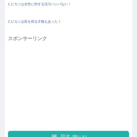
1.ピカソは女性に対する活力ハンパない！
2.ピカソは富を得る才能もあった！
スポンサーリンク
目次