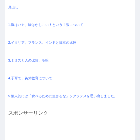
見出し
1.脳はバカ、腸はかしこい！という主張について
2.イタリア、フランス、インドと日本の比較
3.ミミズと人の比較、明暗
4.子育て、英才教育について
5.個人的には「食べるために生きるな」ソクラテスを思い出しました。
スポンサーリンク