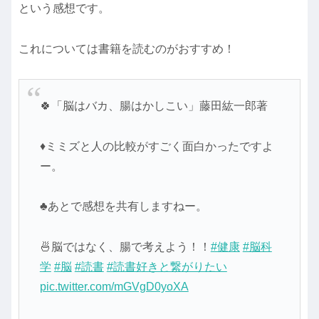
という感想です。
これについては書籍を読むのがおすすめ！
🍀「脳はバカ、腸はかしこい」藤田紘一郎著
♦ミミズと人の比較がすごく面白かったですよ
ー。
♣あとで感想を共有しますねー。
🍜脳ではなく、腸で考えよう！！
#健康
#脳科
学
#脳
#読書
#読書好きと繋がりたい
pic.twitter.com/mGVgD0yoXA