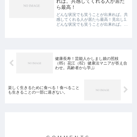
れば。共感してくれる人が居た
ら最高！
どんな状況でも笑うことが出来れば。共
感してくれる人が居たら最高！見出し1.
どんな状況でも笑うことが出来れば。共
感してくれる人が居たら最高！2.笑いっ
てだいじ！！どんな場面でもスポンサー
リンク (adsbygoogle = window.ad...
健康長寿！芸能人かしまし娘の照枝
（85）花江（82）健康法マニアが答え合
わせ。高齢者から学ぶ
楽しく生きるために食べる！食べること
も生きることの一部に過ぎない。