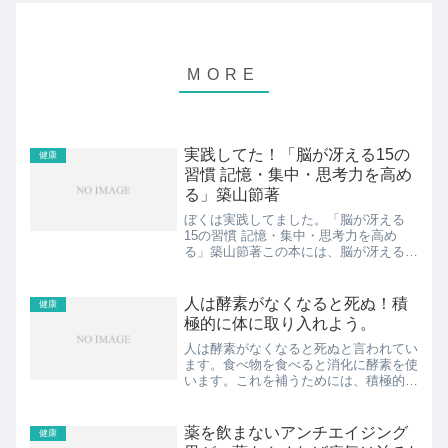
実践してた！「脳が冴える15の
健康
習慣 記憶・集中・思考力を高め
る」築山節著
ぼくは実践してました。「脳が冴える
15の習慣 記憶・集中・思考力を高め
る」築山節著この本には、脳が冴える習
慣について具体的な例と共に記載があり
ます。共有しますね。見出し1.ざっくり
内容：脳が冴える15の習慣 記憶・集
人は酵素がなくなると死ぬ！積
健康
中・思考力を高める2.面...
極的に体に取り入れよう。
人は酵素がなくなると死ぬと言われてい
ます。食べ物を食べると消化に酵素を使
います。これを補うためには、積極的に
酵素を体に取り入れることが大切です。
酵素が豊富なりんごや人参を丸ごと食べ
るのが理想とされています。でも、難し
薬を飲まないアンチエイジング
健康
い場合や、もっと手軽に摂...