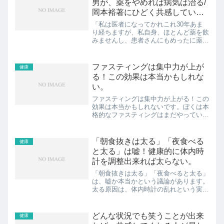
男が、薬をやめれば病気は治る/
岡本裕著にひどく共感している
件
「私は医者になってかれこれ30年あま
り経ちますが、私自身、ほとんど薬を飲
みませんし、患者さんにもめったに薬を
出しません。」この一文から「薬をやめ
れば病気は治る」は始まります。この一
文に、初対面の方に確実に若く見られ、
ファスティングは集中力が上が
健康
病気知らずのぼくはひどく...
る！この効果は本当かもしれな
い。
ファスティングは集中力が上がる！この
効果は本当かもしれないです。ぼくは本
格的なファスティングはまだやっていま
せんが、いわゆる半日段食は何回か経験
したことがあります。物事に没頭して食
べ忘れてしまっただけなので、辛さはあ
「朝食抜きは太る」「夜食べる
健康
りませんでした。共有しま...
と太る」は嘘！健康的に体内時
計を調整出来れば太らない。
「朝食抜きは太る」「夜食べると太る」
は、嘘か本当かという議論があります。
太る原因は、体内時計の乱れという実験
結果を名古屋大学の教授が発表しまし
た。朝食抜きは太るという意見ですね。
でもこれって、 本当に正解でしょう
どんな状況でも笑うことが出来
健康
か。嘘じゃね？！ぼくの持論を...