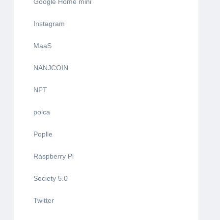
Google Home mini
Instagram
MaaS
NANJCOIN
NFT
polca
Poplle
Raspberry Pi
Society 5.0
Twitter