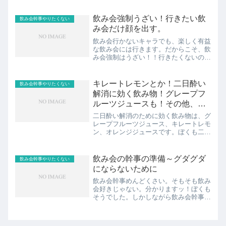
たくなかったけど。でも、忘年会幹事は
メリット多数なんですよ！！見出し1.忘
年会の幹事、誰がやる？！あらかじめ決
飲み会強制うざい！行きたい飲
飲み会幹事やりたくない
めておくこと！2.忘年...
み会だけ顔を出す。
飲み会行かないキャラでも、楽しく有益
な飲み会には行きます。だからこそ、飲
み会強制はうざい！！行きたくないのに
なぜ強制されなければならないのか！！
行きたい飲み会だけ顔を出しますよ。共
有します。見出し1.飲み会強制うざい！
キレートレモンとか！二日酔い
飲み会幹事やりたくない
本来は飲み会は楽しいも...
解消に効く飲み物！グレープフ
ルーツジュースも！その他、列
挙。
二日酔い解消のために効く飲み物は、グ
レープフルーツジュース、キレートレモ
ン、オレンジジュースです。ぼくも二日
酔いばかりだった経験があります。今で
は二日酔い知らずですが、ぼくが実際に
二日酔いになった時に重宝していた飲み
飲み会の幹事の準備～グダグダ
飲み会幹事やりたくない
物です。二日酔いに関して...
にならないために
飲み会幹事めんどくさい。そもそも飲み
会好きじゃない。分かりますッ！ぼくも
そうでした。しかしながら飲み会幹事。
これも仕事ッ！飲み会の幹事の事前準備
について、グダグダにならないために、
しておきたいことをまとめました。最低