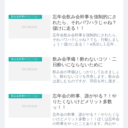
忘年会飲み会幹事を強制的にさ
飲み会幹事やりたくない
れたら、それパワハラじゃね？
儲けに走る！！
忘年会飲み会幹事を強制的にされたら、
それパワハラじゃね？でも、行動しまし
ょう！儲けに走る！！w見出し1.忘年会
飲み会幹事を強制的にされたら、それパ
ワハラ2.忘年会飲み会幹事強制的なら、
儲けてやろーじゃあねぇかアッ！！スポ
飲み会準備！酔わないコツ・二
飲み会幹事やりたくない
ンサーリンク // ...
日酔いにならないために
飲み会の準備はしっかりしておきましょ
う。酔わないコツを共有します。飲み会
は楽しむものですが、羽目を外し過ぎる
と痛い目に。。。二日酔いの精神状態は
最悪です。図らずも飲み会の幹事になっ
てしまった時には、特に酔わない準備が
忘年会の幹事、誰がやる？！や
飲み会幹事やりたくない
必要！！当日のコツも！共...
りたくないけどメリット多数
ッ！！
忘年会の幹事、誰がやる？！やりたくな
いけどメリット多数ッ！！ぼくは忘年会
の幹事をやったことあります。内心やり