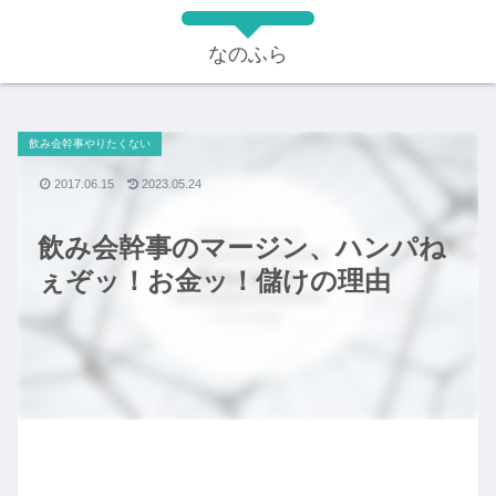
なのふら
飲み会幹事やりたくない
2017.06.15
2023.05.24
飲み会幹事のマージン、ハンパね
ぇぞッ！お金ッ！儲けの理由